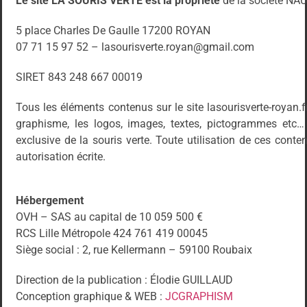
Le site LA SOURIS VERTE est la propriété
de la société NA
5 place Charles De Gaulle 17200 ROYAN
07 71 15 97 52 – lasourisverte.royan@gmail.com
SIRET
843 248 667 00019
Tous les éléments contenus sur le site lasourisverte-royan.f
graphisme, les logos, images, textes, pictogrammes etc… 
exclusive de la souris verte. Toute utilisation de ces cont
autorisation écrite.
Hébergement
OVH – SAS au capital de 10 059 500 €
RCS Lille Métropole 424 761 419 00045
Siège social : 2, rue Kellermann – 59100 Roubaix
Direction de la publication : Élodie GUILLAUD
Conception graphique & WEB :
JCGRAPHISM