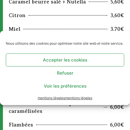
Caramel beurre salé + Nutella
5,60€
Citron
3,60€
Miel
3,70€
Citron et miel
4,60€
Nous utilisons des cookies pour optimiser notre site web et notre service.
Crème de Spéculoos
5,00€
Accepter les cookies
Crème de marron
5,00€
Refuser
Confiture
4,00€
Voir les préférences
Fraise, abricot, orange amère, myrtille
mentions légales
mentions légales
Caramel beurre salé et pommes
6,00€
caramélisées
Flambées
6,00€