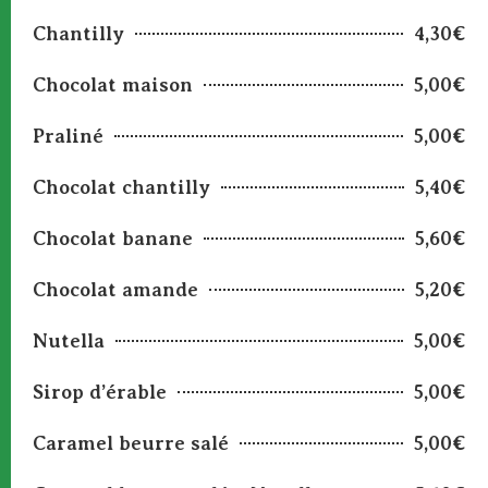
Chantilly
4,30€
Chocolat maison
5,00€
Praliné
5,00€
Chocolat chantilly
5,40€
Chocolat banane
5,60€
Chocolat amande
5,20€
Nutella
5,00€
Sirop d’érable
5,00€
Caramel beurre salé
5,00€